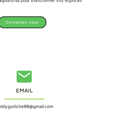
ujourd’hui pour transformer vos espaces
Contactez-nous
EMAIL
eddygodiche88@gmail.com