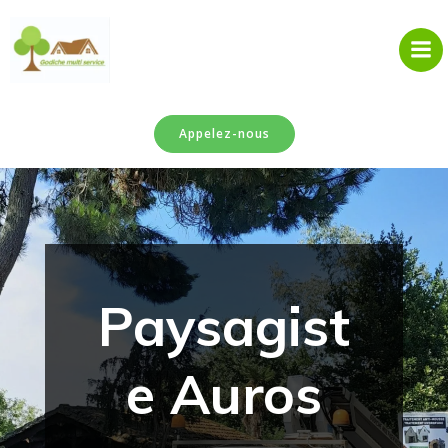
Aller
au
contenu
Appelez-nous
Paysagist
e Auros