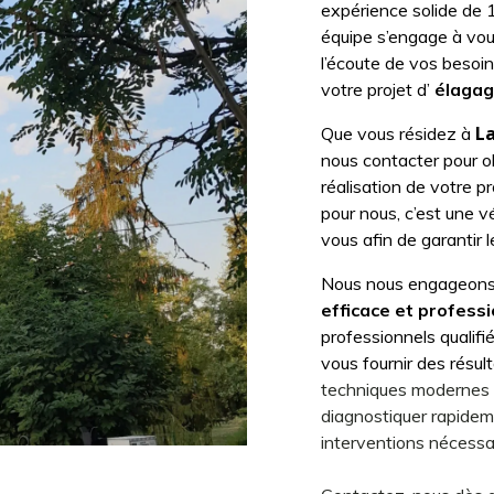
expérience solide de 1
équipe s’engage à vou
l’écoute de vos besoi
votre projet d’
élaga
L
Que vous résidez à
nous contacter pour ob
réalisation de votre pro
pour nous, c’est une 
vous afin de garantir l
Nous nous engageons à
efficace et profess
professionnels qualifié
vous fournir des résu
techniques modernes 
diagnostiquer rapideme
interventions nécessai