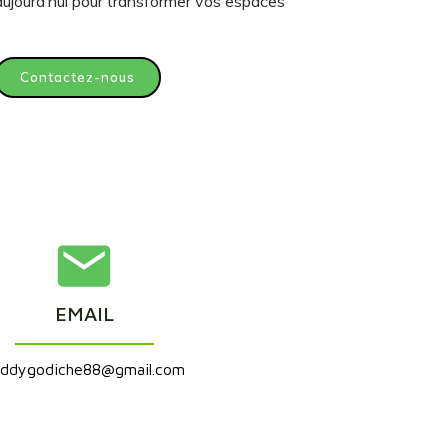
ujourd’hui pour transformer vos espaces
Contactez-nous
EMAIL
eddygodiche88@gmail.com