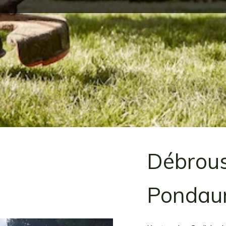
Débrous
Pondau