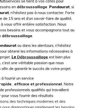
ultiservices se tient à vos côtés pour
besoins en
débroussaillage
Pondaurat
, si
urat
, n’hésitez pas à nous contacter. Forte
e de 15 ans et d’un savoir-faire de qualité,
à vous offrir entière satisfaction. Nous
 vos besoins et vous accompagnons tout au
de
débroussaillage
.
ondaurat
ou dans les alentours, n’hésitez
pour obtenir les informations nécessaires à
Le
 projet.
Débroussaillage
est bien plus
, c’est une véritable passion que nous
fin de garantir le succès de votre projet.
 fournir un service
rapide
,
efficace et professionnel
. Notre
 professionnels qualifiés qui travaillent
r pour vous fournir des résultats
lisons des techniques modernes et des
 pour diagnostiquer rapidement les besoins