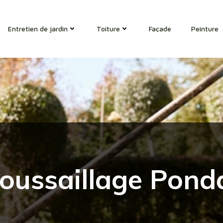
Entretien de jardin
Toiture
Façade
Peinture
oussaillage Pond