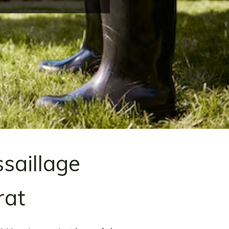
saillage
rat