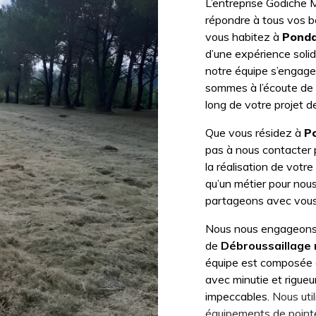
L’entreprise Godiche M
répondre à tous vos 
vous habitez à
Ponda
d’une expérience solid
notre équipe s’engage 
sommes à l’écoute de
long de votre projet 
Que vous résidez à
P
pas à nous contacter 
la réalisation de votre
qu’un métier pour nous
partageons avec vous a
Nous nous engageons à
de
Débroussaillage
équipe est composée de
avec minutie et rigueu
impeccables.
Nous uti
équipements de pointe